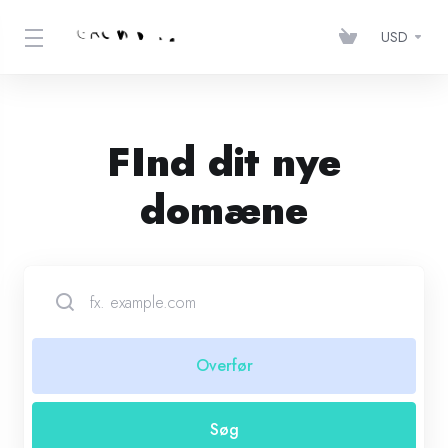
USD
FInd dit nye
domæne
Overfør
Søg