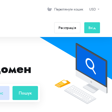
Переглянути кошик
USD
Реєстрація
Вхід
домен
ос
Пошук