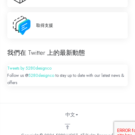
取得支援
我們在 Twitter 上的最新動態
Tweets by 5280designco
Follow us @
5280designco
to stay up to date with our latest news &
offers
中文