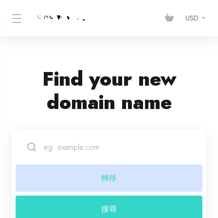
USD
Find your new
domain name
轉移
搜尋